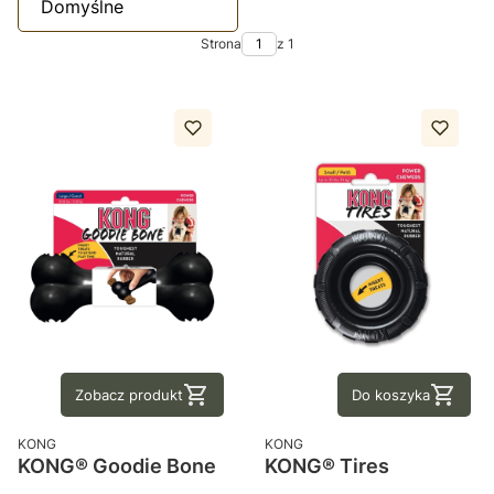
Domyślne
Strona
z 1
Zobacz produkt
Do koszyka
PRODUCENT
PRODUCENT
KONG
KONG
KONG® Goodie Bone
KONG® Tires