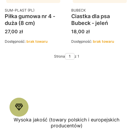
PRODUCENT
PRODUCENT
SUM-PLAST (PL)
BUBECK
Piłka gumowa nr 4 -
Ciastka dla psa
duża (8 cm)
Bubeck - jeleń
Cena
Cena
27,00 zł
18,00 zł
Dostępność:
brak towaru
Dostępność:
brak towaru
Strona
z 1
Wysoka jakość (towary polskich i europejskich
producentów)