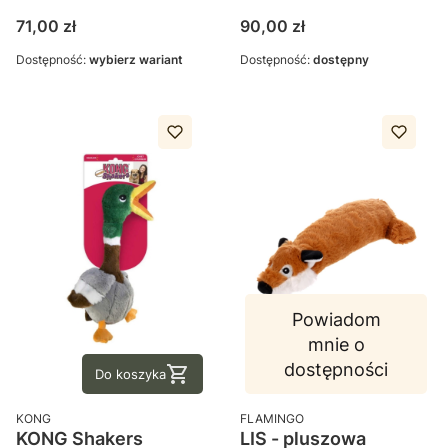
Cena
Cena
71,00 zł
90,00 zł
Dostępność:
wybierz wariant
Dostępność:
dostępny
Powiadom
mnie o
dostępności
Do koszyka
PRODUCENT
PRODUCENT
KONG
FLAMINGO
KONG Shakers
LIS - pluszowa