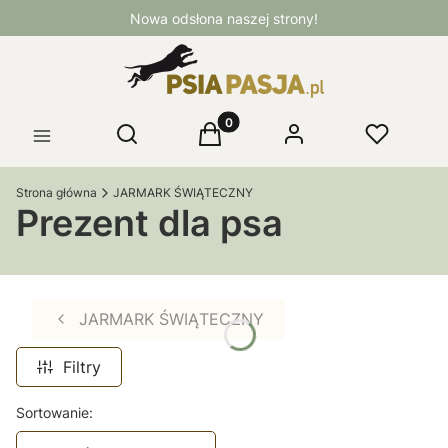
Nowa odsłona naszej strony!
Produkty w koszyku: 0. Zobacz 
Otwórz wyszukiwarkę
Szukaj
Koszyk
Logowanie
Ulubione
Menu
Strona główna
JARMARK ŚWIĄTECZNY
Prezent dla psa
JARMARK ŚWIĄTECZNY
Filtry
Lista produktów
Sortowanie: