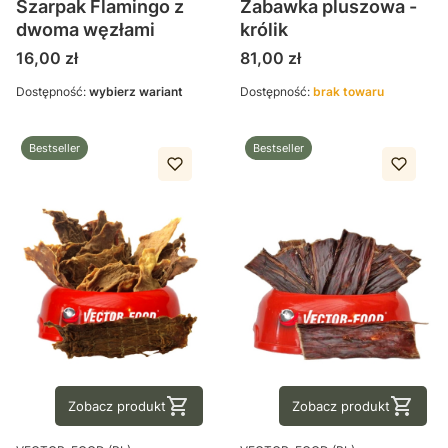
Szarpak Flamingo z
Zabawka pluszowa -
dwoma węzłami
królik
Cena
Cena
16,00 zł
81,00 zł
Dostępność:
wybierz wariant
Dostępność:
brak towaru
Bestseller
Bestseller
Zobacz produkt
Zobacz produkt
PRODUCENT
PRODUCENT