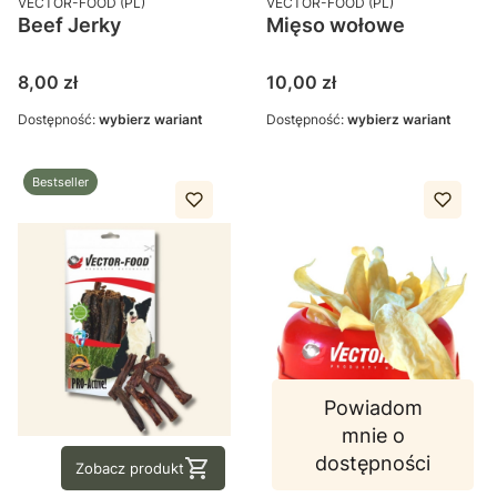
VECTOR-FOOD (PL)
VECTOR-FOOD (PL)
Beef Jerky
Mięso wołowe
Cena
Cena
8,00 zł
10,00 zł
Dostępność:
wybierz wariant
Dostępność:
wybierz wariant
Bestseller
Powiadom
mnie o
dostępności
Zobacz produkt