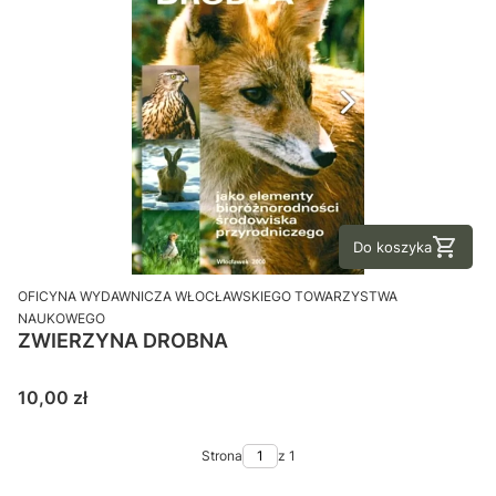
Do koszyka
PRODUCENT
OFICYNA WYDAWNICZA WŁOCŁAWSKIEGO TOWARZYSTWA
NAUKOWEGO
ZWIERZYNA DROBNA
Cena
10,00 zł
Strona
z 1