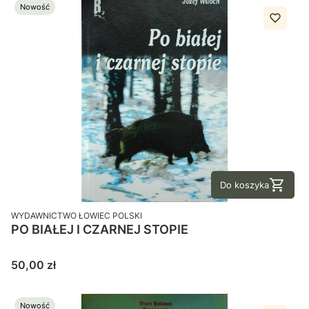
Nowość
Do koszyka
PRODUCENT
WYDAWNICTWO ŁOWIEC POLSKI
PO BIAŁEJ I CZARNEJ STOPIE
Cena
50,00 zł
Nowość