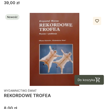
Cena
39,00 zł
Nowość
Do koszyka
PRODUCENT
WYDAWNICTWO ŚWIAT
REKORDOWE TROFEA
Cena
8,00 zł