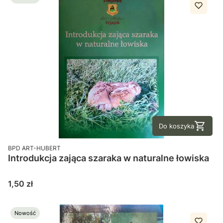
Do koszyka
PRODUCENT
BPD ART-HUBERT
Introdukcja zająca szaraka w naturalne łowiska
Cena
1,50 zł
Nowość