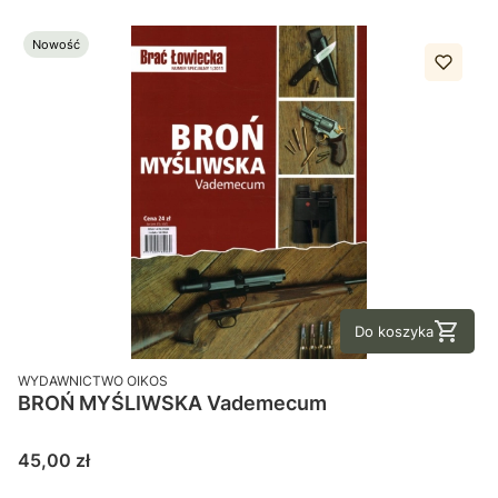
Nowość
Do koszyka
PRODUCENT
WYDAWNICTWO OIKOS
BROŃ MYŚLIWSKA Vademecum
Cena
45,00 zł