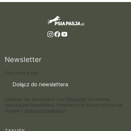
Newsletter
Twój adres e-mail
Dołącz do newslettera
Zapisując się, akceptujesz nasz
Regulamin
(w zakresie
dotyczącym Newslettera). Przetwarzanie danych odbywa się
zgodnie z
Polityką prywatności
.
ZAKUPY