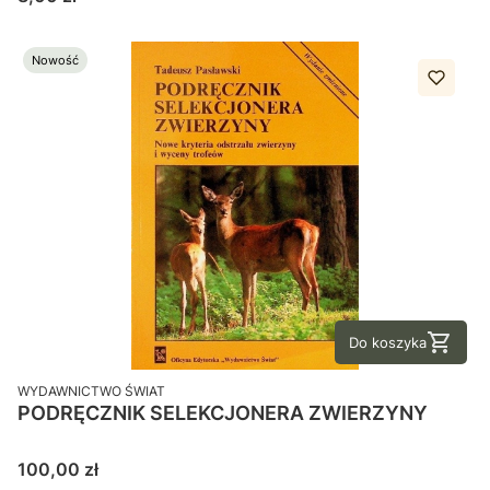
Nowość
Do koszyka
PRODUCENT
WYDAWNICTWO ŚWIAT
PODRĘCZNIK SELEKCJONERA ZWIERZYNY
Cena
100,00 zł