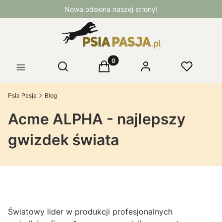
Nowa odsłona naszej strony!
Produkty w koszyku: 0. Zobacz 
Otwórz wyszukiwarkę
Szukaj
Koszyk
Logowanie
Ulubione
Menu
Psia Pasja
Blog
Acme ALPHA - najlepszy
gwizdek świata
Światowy lider w produkcji profesjonalnych