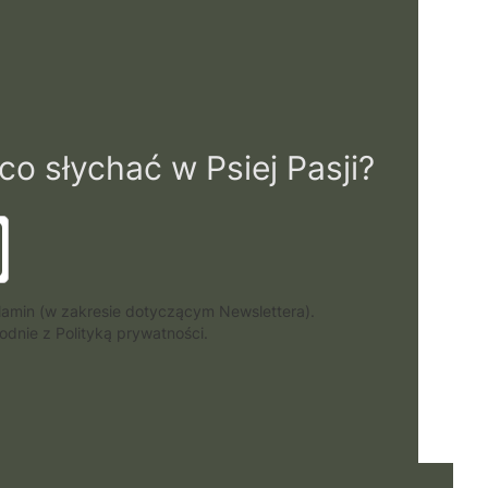
o słychać w Psiej Pasji?
lamin (w zakresie dotyczącym Newslettera).
dnie z Polityką prywatności.