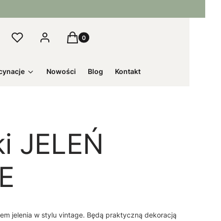
Produkty w koszyku: 0. Zobacz szczegół
Ulubione
Logowanie
Koszyk
j
cynacje
Nowości
Blog
Kontakt
ki JELEŃ
E
em jelenia w stylu vintage. Będą praktyczną dekoracją