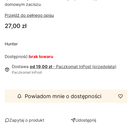
domowym zaciszu.
Przejdź do pełnego opisu
Cena
27,00 zł
Hunter
Dostępność:
brak towaru
Dostawa
od 19,00 zł
- Paczkomat InPost (przedpłata)
Paczkomat InPost
Powiadom mnie o dostępności
Zapytaj o produkt
Udostępnij