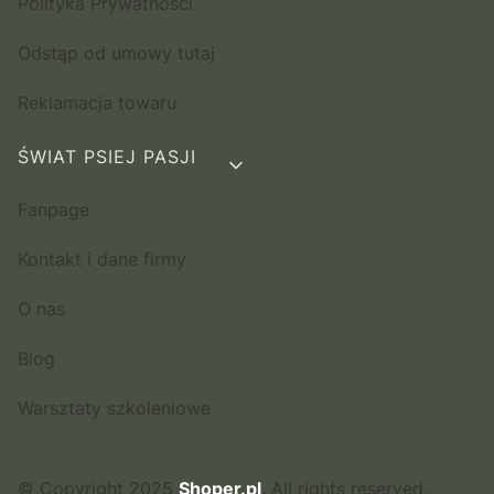
Polityka Prywatności
Odstąp od umowy tutaj
Reklamacja towaru
ŚWIAT PSIEJ PASJI
Fanpage
Kontakt i dane firmy
O nas
Blog
Warsztaty szkoleniowe
© Copyright 2025
Shoper.pl
. All rights reserved.