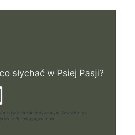
o słychać w Psiej Pasji?
lamin (w zakresie dotyczącym Newslettera).
dnie z Polityką prywatności.