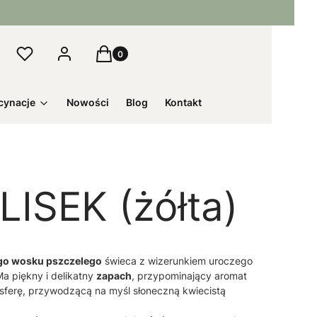
Produkty w koszyku: 0. Zobacz szczegół
Ulubione
Logowanie
Koszyk
j
cynacje
Nowości
Blog
Kontakt
LISEK (żółta)
go wosku pszczelego
świeca z wizerunkiem uroczego
Ma piękny i delikatny
zapach
, przypominający aromat
osferę, przywodzącą na myśl słoneczną kwiecistą