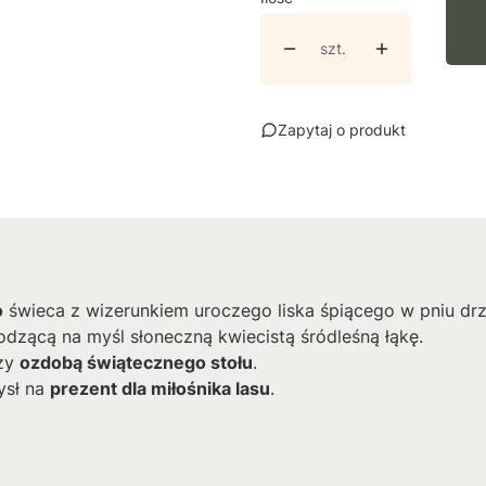
szt.
Zapytaj o produkt
o
świeca z wizerunkiem uroczego liska śpiącego w pniu drz
dzącą na myśl słoneczną kwiecistą śródleśną łąkę.
zy
ozdobą świątecznego stołu
.
ysł na
prezent dla miłośnika lasu
.