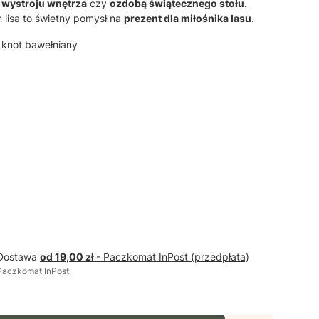
m
wystroju wnętrza
czy
ozdobą świątecznego stołu
.
 lisa to świetny pomysł na
prezent dla miłośnika lasu
.
, knot bawełniany
Dostawa
od 19,00 zł
- Paczkomat InPost (przedpłata)
Paczkomat InPost