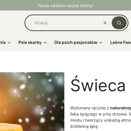
Nowa odsłona naszej strony!
Wyczyść
Szuka
nia
Psie skarby
Dla psich pasjonatów
Leśne Fas
Świeca 
Wykonana ręcznie z
naturalne
liska śpiącego w pniu drzewa. 
miodu i tworzący unikalną atm
śródleśną łąkę.