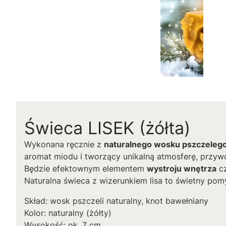
Świeca LISEK (żółta)
Wykonana ręcznie z
naturalnego wosku pszczeleg
aromat miodu i tworzący unikalną atmosferę, przywo
Będzie efektownym elementem
wystroju wnętrza
c
Naturalna świeca z wizerunkiem lisa to świetny pom
Skład: wosk pszczeli naturalny, knot bawełniany
Kolor: naturalny (żółty)
Wysokość: ok. 7 cm