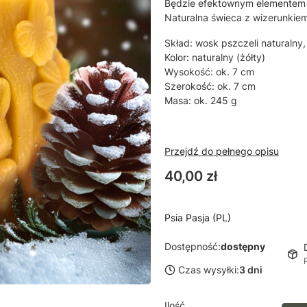
Będzie efektownym elemente
Naturalna świeca z wizerunkiem
Skład: wosk pszczeli naturalny
Kolor: naturalny (żółty)
Wysokość: ok. 7 cm
Szerokość: ok. 7 cm
Masa: ok. 245 g
Przejdź do pełnego opisu
Cena
40,00 zł
Psia Pasja (PL)
Dostępność:
dostępny
Czas wysyłki:
3 dni
Ilość